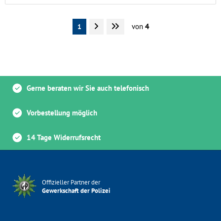
von
4
1
Gerne beraten wir Sie auch telefonisch
Vorbestellung möglich
14 Tage Widerrufsrecht
Offizieller Partner der
Gewerkschaft der Polizei