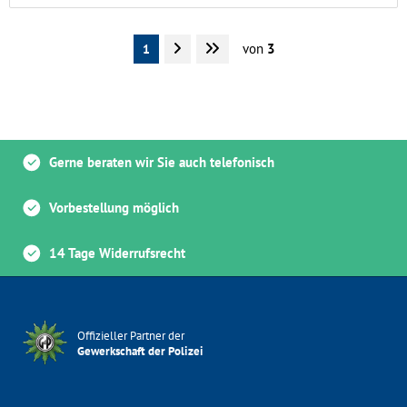
von
3
1
Gerne beraten wir Sie auch telefonisch
Vorbestellung möglich
14 Tage Widerrufsrecht
Offizieller Partner der
Gewerkschaft der Polizei