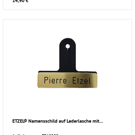
14,90 €
ETZEL® Namensschild auf Lederlasche mit...