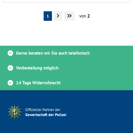
von
2
1
Gerne beraten wir Sie auch telefonisch
Vorbestellung möglich
14 Tage Widerrufsrecht
Offizieller Partner der
Gewerkschaft der Polizei