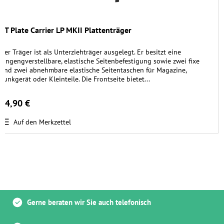
TT Plate Carrier LP MKII Plattenträger
Der Träger ist als Unterziehträger ausgelegt. Er besitzt eine
längengverstellbare, elastische Seitenbefestigung sowie zwei fixe
und zwei abnehmbare elastische Seitentaschen für Magazine,
Funkgerät oder Kleinteile. Die Frontseite bietet...
84,90 €
Auf den Merkzettel
Gerne beraten wir Sie auch telefonisch