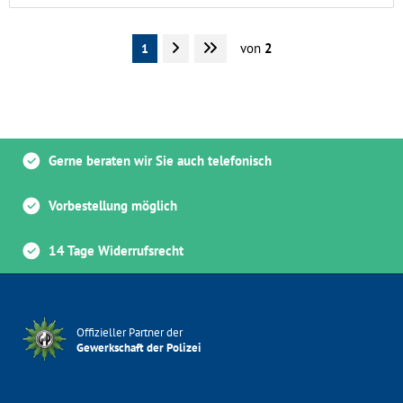
von
2
1
Gerne beraten wir Sie auch telefonisch
Vorbestellung möglich
14 Tage Widerrufsrecht
Offizieller Partner der
Gewerkschaft der Polizei