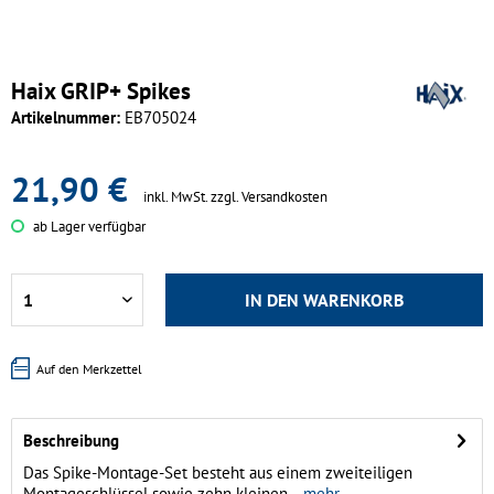
Haix GRIP+ Spikes
Artikelnummer:
EB705024
21,90 €
inkl. MwSt.
zzgl. Versandkosten
ab Lager verfügbar
IN DEN
WARENKORB
Auf den Merkzettel
Beschreibung
Das Spike-Montage-Set besteht aus einem zweiteiligen
Montageschlüssel sowie zehn kleinen...
mehr