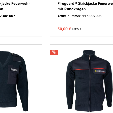
ckjacke Feuerwehr
Fireguard® Strickjacke Feuerwe
en
mit Rundkragen
12-001002
Artikelnummer: 112-002005
50,00 €
124,90 €