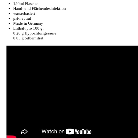
150ml Flasche
Hand- und Flächendesinfektion
wasserbasiert
pH-neutral
Made in Germany
Enthält pro 100 g:
0,20 g Hypochlorigesäure
0,03 g Silbernitrat