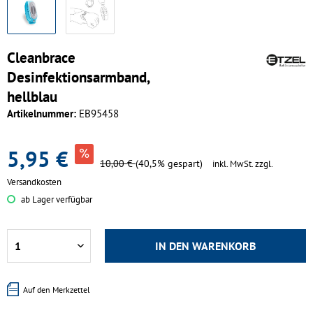
Cleanbrace
Desinfektionsarmband,
hellblau
Artikelnummer:
EB95458
5,95 €
10,00 €
(40,5% gespart)
inkl. MwSt.
zzgl.
Versandkosten
ab Lager verfügbar
IN DEN
WARENKORB
Auf den Merkzettel