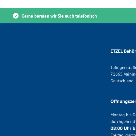
Gerne beraten wir Sie auch telefonisch
ETZEL Behör
Tafingerstraß
71665 Vaihin
Deutschland
Öffnungszei
Montag bis D
durchgehend
08:00 Uhr b
Freitag, dur