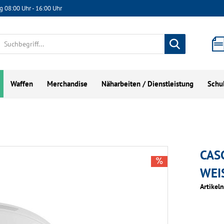
g 08:00 Uhr - 16:00 Uhr
Waffen
Merchandise
Näharbeiten / Dienstleistung
Schu
CAS
WEI
Artikel