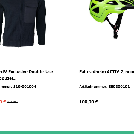
rd® Exclusive Double-Use-
Fahrradhelm ACTIV 2, neo
lizei...
nummer: 110-001004
Artikelnummer: EB0800101
0 €
100,00 €
142,90 €