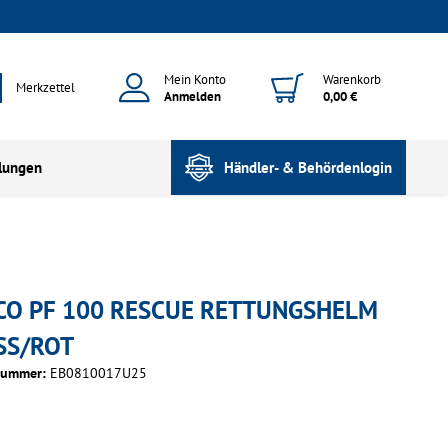
Mein Konto
Warenkorb
Merkzettel
Anmelden
0,00 €
lungen
Händler- & Behördenlogin
CO PF 100 RESCUE RETTUNGSHELM
SS/ROT
nummer:
EB0810017U25