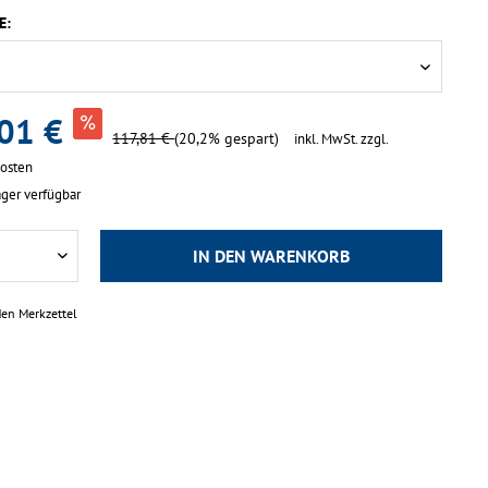
E:
01 €
117,81 €
(20,2% gespart)
inkl. MwSt.
zzgl.
kosten
ger verfügbar
IN DEN
WARENKORB
den Merkzettel