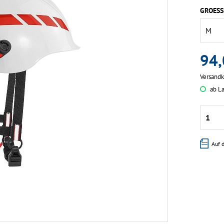
GROESS
94,
Versand
ab La
Auf 