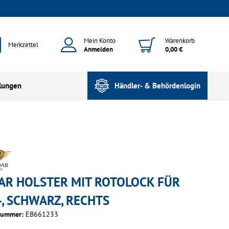
Mein Konto
Warenkorb
Merkzettel
Anmelden
0,00 €
lungen
Händler- & Behördenlogin
AR HOLSTER MIT ROTOLOCK FÜR
4, SCHWARZ, RECHTS
nummer:
EB661233