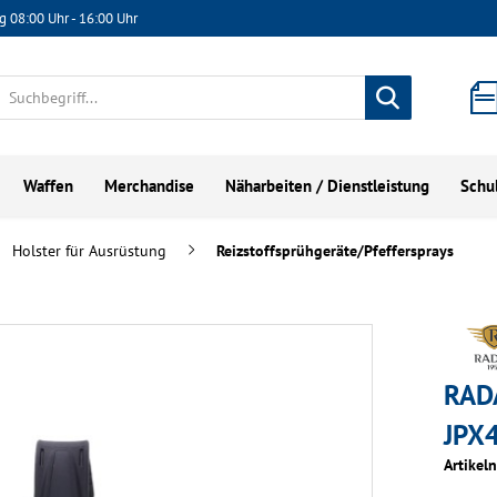
g 08:00 Uhr - 16:00 Uhr
Waffen
Merchandise
Näharbeiten / Dienstleistung
Schu
Holster für Ausrüstung
Reizstoffsprühgeräte/Pfeffersprays
RAD
JPX
Artikel