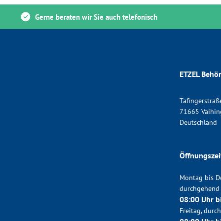
Gerne beraten wir Sie auch telefonisch
ETZEL Behör
Tafingerstraß
71665 Vaihin
Deutschland
Öffnungszei
Montag bis D
durchgehend
08:00 Uhr b
Freitag, dur