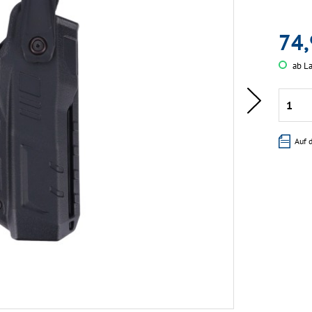
74,
ab La
Auf 