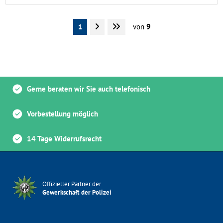
von
9
1
Gerne beraten wir Sie auch telefonisch
Vorbestellung möglich
14 Tage Widerrufsrecht
Offizieller Partner der
Gewerkschaft der Polizei