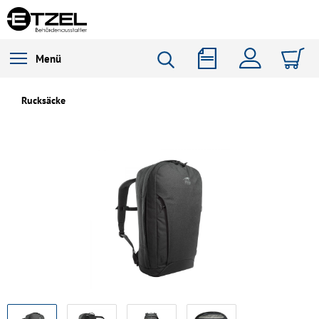
Menü
Rucksäcke