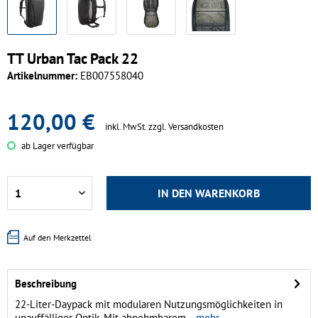
TT Urban Tac Pack 22
Artikelnummer:
EB007558040
120,00 €
inkl. MwSt.
zzgl. Versandkosten
ab Lager verfügbar
IN DEN
WARENKORB
Auf den Merkzettel
Beschreibung
22-Liter-Daypack mit modularen Nutzungsmöglichkeiten in
unauffälliger Optik. Mit abnehmbarem...
mehr