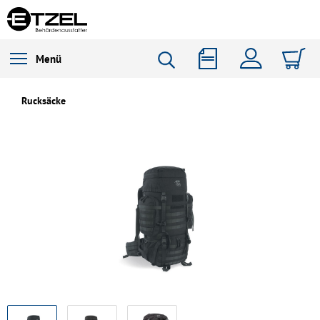
Menü
Rucksäcke