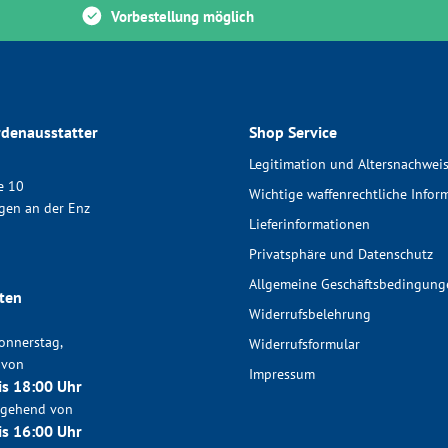
Vorbestellung möglich
denausstatter
Shop Service
Legitimation und Altersnachwei
e 10
Wichtige waffenrechtliche Infor
gen an der Enz
Lieferinformationen
Privatsphäre und Datenschutz
Allgemeine Geschäftsbedingung
ten
Widerrufsbelehrung
onnerstag,
Widerrufsformular
 von
Impressum
is 18:00 Uhr
chgehend von
is 16:00 Uhr