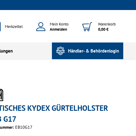
Mein Konto
Warenkorb
Merkzettel
Anmelden
0,00 €
lungen
Händler- & Behördenlogin
TISCHES KYDEX GÜRTELHOLSTER
 G17
nummer:
EB10G17