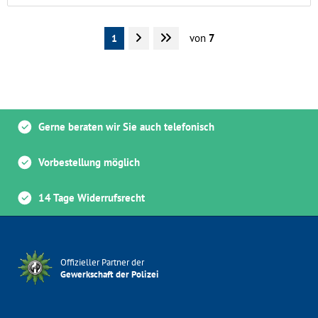
von
7
1
Gerne beraten wir Sie auch telefonisch
Vorbestellung möglich
14 Tage Widerrufsrecht
Offizieller Partner der
Gewerkschaft der Polizei