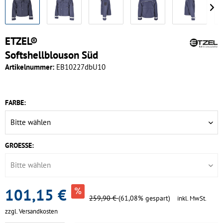
ETZEL®
Softshellblouson Süd
Artikelnummer:
EB10227dbU10
FARBE:
GROESSE:
101,15 €
259,90 €
(61,08% gespart)
inkl. MwSt.
zzgl. Versandkosten