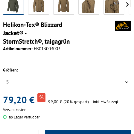
Helikon-Tex® Blizzard
Jacket® -
StormStretch®, taigagrün
Artikelnummer:
EB013003003
Größen:
79,20 €
99,00 €
(20% gespart)
inkl. MwSt.
zzgl.
Versandkosten
ab Lager verfügbar