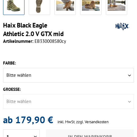
Haix Black Eagle
Athletic 2.0 V GTX mid
Artikelnummer:
EB330008S80cy
FARBE:
GROESSE:
ab 179,90 €
inkl. MwSt.
zzgl. Versandkosten
IN DEN
WARENKORB