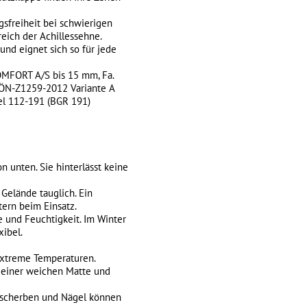
sfreiheit bei schwierigen
eich der Achillessehne.
und eignet sich so für jede
COMFORT A/S bis 15 mm, Fa.
 ÖN-Z1259-2012 Variante A
l 112-191 (BGR 191)
n unten. Sie hinterlässt keine
 Gelände tauglich. Ein
tern beim Einsatz.
 und Feuchtigkeit. Im Winter
xibel.
extreme Temperaturen.
f einer weichen Matte und
asscherben und Nägel können