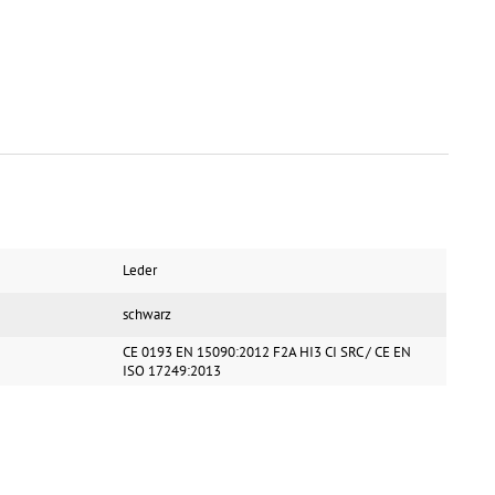
Leder
schwarz
CE 0193 EN 15090:2012 F2A HI3 CI SRC / CE EN
ISO 17249:2013