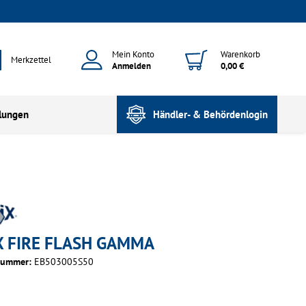
Mein Konto
Warenkorb
Merkzettel
Anmelden
0,00 €
lungen
Händler- & Behördenlogin
X FIRE FLASH GAMMA
nummer:
EB503005S50