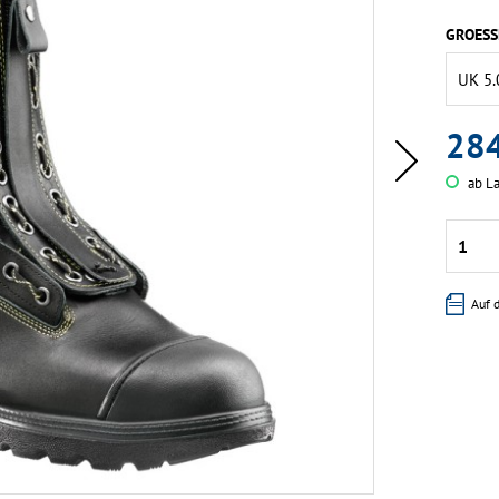
GROESS
284
ab La
Auf 