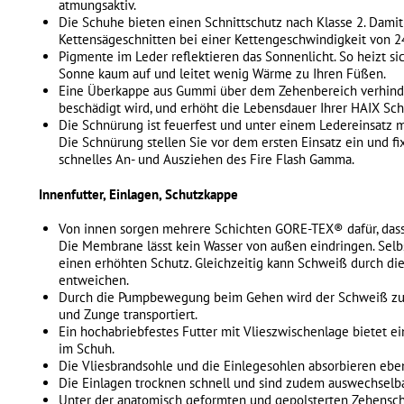
atmungsaktiv.
Die Schuhe bieten einen Schnittschutz nach Klasse 2. Damit 
Kettensägeschnitten bei einer Kettengeschwindigkeit von 2
Pigmente im Leder reflektieren das Sonnenlicht. So heizt si
Sonne kaum auf und leitet wenig Wärme zu Ihren Füßen.
Eine Überkappe aus Gummi über dem Zehenbereich verhinder
beschädigt wird, und erhöht die Lebensdauer Ihrer HAIX Sc
Die Schnürung ist feuerfest und unter einem Ledereinsatz m
Die Schnürung stellen Sie vor dem ersten Einsatz ein und fix
schnelles An- und Ausziehen des Fire Flash Gamma.
Innenfutter, Einlagen, Schutzkappe
Von innen sorgen mehrere Schichten GORE-TEX® dafür, dass
Die Membrane lässt kein Wasser von außen eindringen. Selb
einen erhöhten Schutz. Gleichzeitig kann Schweiß durch 
entweichen.
Durch die Pumpbewegung beim Gehen wird der Schweiß zu
und Zunge transportiert.
Ein hochabriebfestes Futter mit Vlieszwischenlage bietet 
im Schuh.
Die Vliesbrandsohle und die Einlegesohlen absorbieren eben
Die Einlagen trocknen schnell und sind zudem auswechselb
Unter der anatomisch geformten und gepolsterten Zehensch