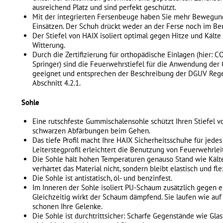
ausreichend Platz und sind perfekt geschützt.
Mit der integrierten Fersenbeuge haben Sie mehr Bewegung
Einsätzen. Der Schuh drückt weder an der Ferse noch im Ber
Der Stiefel von HAIX isoliert optimal gegen Hitze und Kälte 
Witterung.
Durch die Zertifizierung für orthopädische Einlagen (hier: 
Springer) sind die Feuerwehrstiefel für die Anwendung der
geeignet und entsprechen der Beschreibung der DGUV Rege
Abschnitt 4.2.1.
Sohle
Eine rutschfeste Gummischalensohle schützt Ihren Stiefel vo
schwarzen Abfärbungen beim Gehen.
Das tiefe Profil macht Ihre HAIX Sicherheitsschuhe für jedes
Leiterstegprofil erleichtert die Benutzung von Feuerwehrlei
Die Sohle hält hohen Temperaturen genauso Stand wie Kälte
verhärtet das Material nicht, sondern bleibt elastisch und fle
Die Sohle ist antistatisch, öl- und benzinfest.
Im Inneren der Sohle isoliert PU-Schaum zusätzlich gegen 
Gleichzeitig wirkt der Schaum dämpfend. Sie laufen wie au
schonen Ihre Gelenke.
Die Sohle ist durchtrittsicher: Scharfe Gegenstände wie Gl