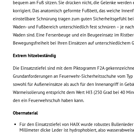
bequem am Fuß sitzen. Sie drücken nicht, die Gelenke werden e
korrigiert. Das anatomisch geformte Fußbett, das weiche Innenfu
einstellbare Schnürung tragen zum guten Sicherheitsgefühl bei.
Waden- und Fußbereich unterschiedlich fest schnüren – je nac
Waden sind. Eine Fersenbeuge und ein Beugeeinsatz im Ristber
Bewegungsfreiheit bei Ihren Einsätzen auf unterschiedlichem 
Extrem hitzebeständig
Die Einsatzstiefel sind mit dem Piktogramm F2A gekennzeichnet
Grundanforderungen an Feuerwehr-Sicherheitsschuhe vom Typ 2 
sowohl für Außeneinsätze als auch für den Innenangriff in Ge
Wärmeisolierung entspricht dem Wert HI3 (250 Grad bei 40 Minut
den ein Feuerwehrschuh haben kann.
Obermaterial
Für den Einsatzstiefel von HAIX wurde robustes Bullenleder
Millimeter dicke Leder ist hydrophobiert, also wasserabweis