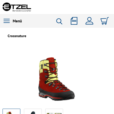
Menü
Crossnature