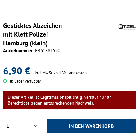
Gesticktes Abzeichen
mit Klett Polizei
Hamburg (klein)
Artikelnummer:
EB61881590
6,90 €
inkl. MwSt.
zzgl. Versandkosten
ab Lager verfügbar
Dieser Artikel ist
Legitimationspflichtig
. Verkauf nur an
Berechtigte gegen entsprechenden
Nachweis
.
IN DEN
WARENKORB