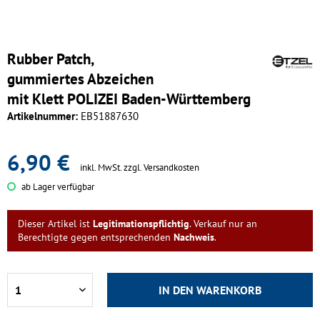
Rubber Patch,
gummiertes Abzeichen
mit Klett POLIZEI Baden-Württemberg
Artikelnummer:
EB51887630
6,90 €
inkl. MwSt.
zzgl. Versandkosten
ab Lager verfügbar
Dieser Artikel ist
Legitimationspflichtig
. Verkauf nur an
Berechtigte gegen entsprechenden
Nachweis
.
IN DEN
WARENKORB