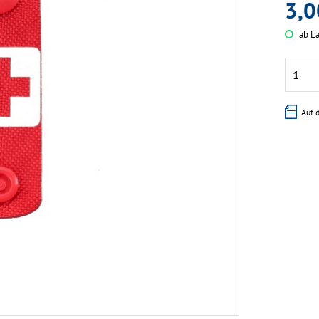
3,0
ab La
Auf 