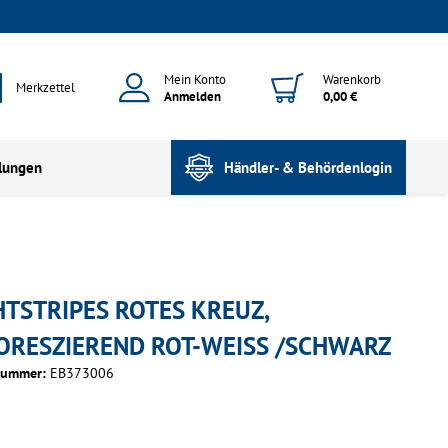
Mein Konto
Warenkorb
Merkzettel
Anmelden
0,00 €
lungen
Händler- & Behördenlogin
HTSTRIPES ROTES KREUZ,
ORESZIEREND ROT-WEISS /SCHWARZ
nummer:
EB373006