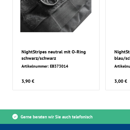
NightStripes neutral mit O-Ring
NightSt
schwarz/schwarz
blau/s
Artikelnummer: EB373014
Artikel
3,90 €
3,00 €
Gerne beraten wir Sie auch telefonisch