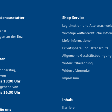
denausstatter
Shop Service
Legitimation und Altersnachwei
e 10
Wichtige waffenrechtliche Infor
gen an der Enz
Lieferinformationen
Privatsphäre und Datenschutz
Allgemeine Geschäftsbedingung
ten
Widerrufsbelehrung
onnerstag,
Widerrufsformular
 von
Impressum
is 18:00 Uhr
chgehend von
is 16:00 Uhr
Inhalt
Karriere
Sie uns