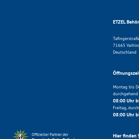
ETZEL Behör
Tafingerstraß
71665 Vaihin
Deutschland
Öffnungszei
Montag bis D
durchgehend
08:00 Uhr b
Freitag, dur
08:00 Uhr b
Offizieller Partner der
Hier finden 