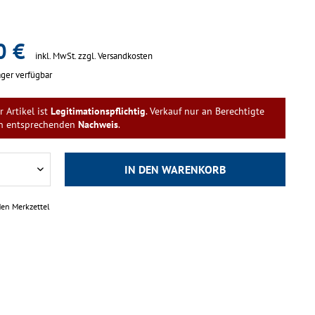
0 €
inkl. MwSt.
zzgl. Versandkosten
ger verfügbar
r Artikel ist
Legitimationspflichtig
. Verkauf nur an Berechtigte
n entsprechenden
Nachweis
.
IN DEN
WARENKORB
den Merkzettel