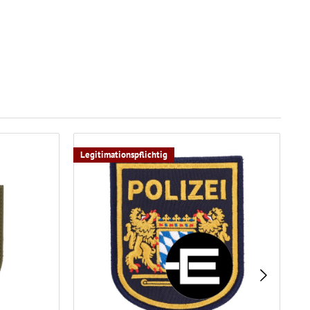
Legitimationspflichtig
Le