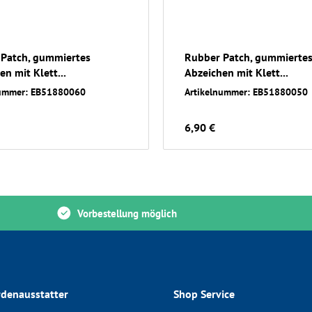
Patch, gummiertes
Rubber Patch, gummierte
n mit Klett...
Abzeichen mit Klett...
nummer: EB51880060
Artikelnummer: EB51880050
6,90 €
Vorbestellung möglich
denausstatter
Shop Service