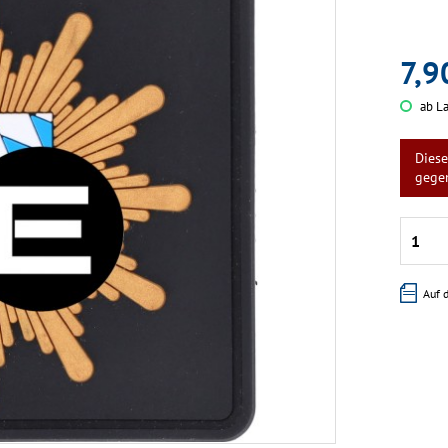
7,9
ab La
Diese
gege
Auf 