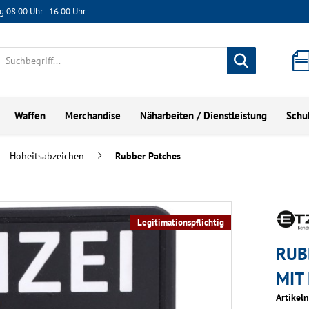
g 08:00 Uhr - 16:00 Uhr
Waffen
Merchandise
Näharbeiten / Dienstleistung
Schu
Hoheitsabzeichen
Rubber Patches
Legitimationspflichtig
RUB
MIT
Artikel