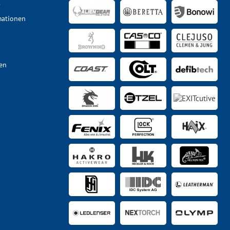
s
mationen
en