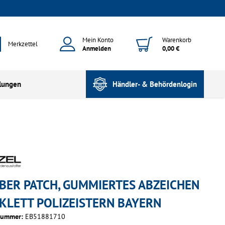
Mein Konto
Warenkorb
Merkzettel
Anmelden
0,00 €
lungen
Händler- & Behördenlogin
BER PATCH, GUMMIERTES ABZEICHEN
 KLETT POLIZEISTERN BAYERN
nummer:
EB51881710