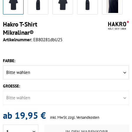
Hakro T-Shirt
Mikralinar®
Artikelnummer:
EB80281dbU25
FARBE:
GROESSE:
ab 19,95 €
inkl. MwSt.
zzgl. Versandkosten
IN DEN
WARENKORB