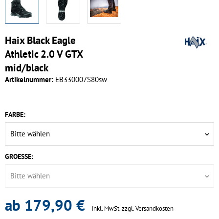
Haix Black Eagle
Athletic 2.0 V GTX
mid/black
Artikelnummer:
EB330007S80sw
FARBE:
GROESSE:
ab 179,90 €
inkl. MwSt.
zzgl. Versandkosten