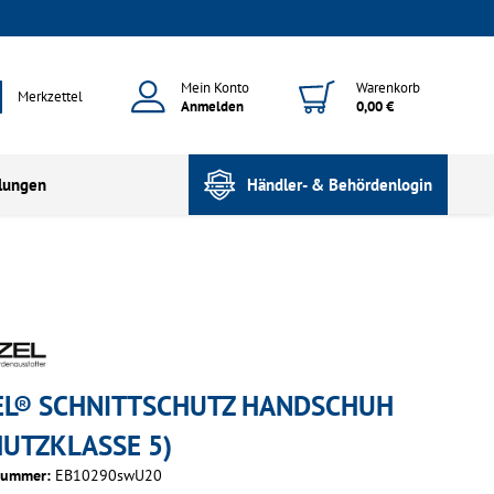
Mein Konto
Warenkorb
Merkzettel
Anmelden
0,00 €
lungen
Händler- & Behördenlogin
EL® SCHNITTSCHUTZ HANDSCHUH
HUTZKLASSE 5)
nummer:
EB10290swU20