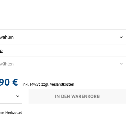
E:
90 €
inkl. MwSt.
zzgl. Versandkosten
IN DEN
WARENKORB
den Merkzettel