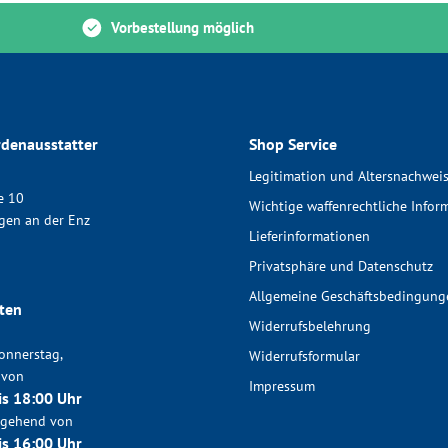
Vorbestellung möglich
denausstatter
Shop Service
Legitimation und Altersnachwei
e 10
Wichtige waffenrechtliche Infor
gen an der Enz
Lieferinformationen
Privatsphäre und Datenschutz
Allgemeine Geschäftsbedingung
ten
Widerrufsbelehrung
onnerstag,
Widerrufsformular
 von
Impressum
is 18:00 Uhr
chgehend von
is 16:00 Uhr