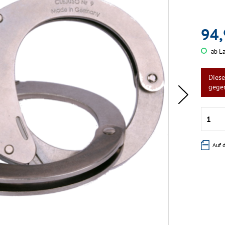
94,
ab La
Diese
gege
Auf 