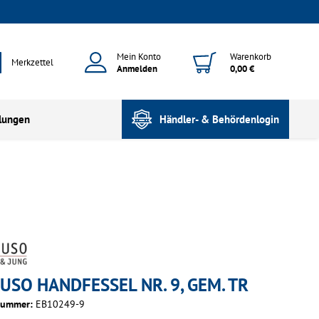
Mein Konto
Warenkorb
Merkzettel
Anmelden
0,00 €
lungen
Händler- & Behördenlogin
JUSO HANDFESSEL NR. 9, GEM. TR
nummer:
EB10249-9