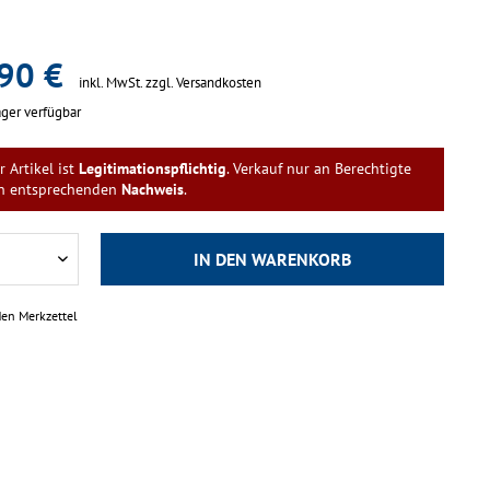
90 €
inkl. MwSt.
zzgl. Versandkosten
ger verfügbar
r Artikel ist
Legitimationspflichtig
. Verkauf nur an Berechtigte
n entsprechenden
Nachweis
.
IN DEN
WARENKORB
den Merkzettel