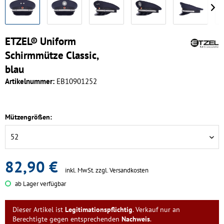
ETZEL® Uniform
Schirmmütze Classic,
blau
Artikelnummer:
EB10901252
Mützengrößen:
82,90 €
inkl. MwSt.
zzgl. Versandkosten
ab Lager verfügbar
Dieser Artikel ist
Legitimationspflichtig
. Verkauf nur an
Berechtigte gegen entsprechenden
Nachweis
.