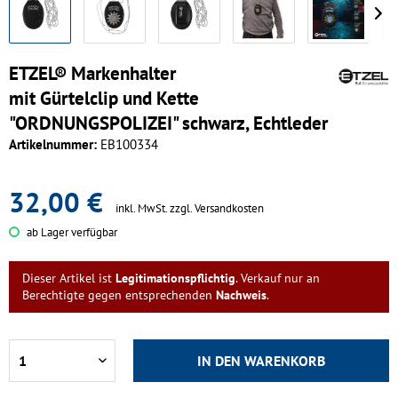
ETZEL® Markenhalter
mit Gürtelclip und Kette
"ORDNUNGSPOLIZEI" schwarz, Echtleder
Artikelnummer:
EB100334
32,00 €
inkl. MwSt.
zzgl. Versandkosten
ab Lager verfügbar
Dieser Artikel ist
Legitimationspflichtig
. Verkauf nur an
Berechtigte gegen entsprechenden
Nachweis
.
IN DEN
WARENKORB