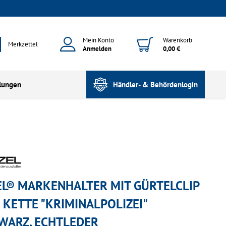
Mein Konto
Warenkorb
Merkzettel
Anmelden
0,00 €
lungen
Händler- & Behördenlogin
EL® MARKENHALTER MIT GÜRTELCLIP
 KETTE "KRIMINALPOLIZEI"
WARZ, ECHTLEDER