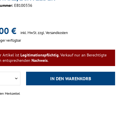
nummer:
EB100336
00 €
inkl. MwSt.
zzgl. Versandkosten
ger verfügbar
r Artikel ist
Legitimationspflichtig
. Verkauf nur an Berechtigte
n entsprechenden
Nachweis
.
IN DEN
WARENKORB
den Merkzettel