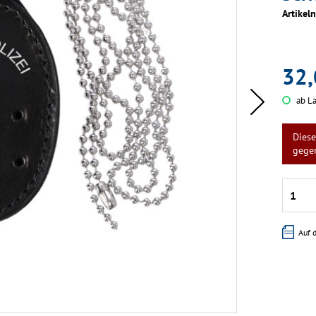
Artikel
32,
ab La
Diese
gege
Auf 