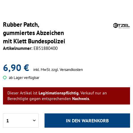
Rubber Patch,
gummiertes Abzeichen
mit Klett Bundespolizei
Artikelnummer:
EB51880400
6,90 €
inkl. MwSt.
zzgl. Versandkosten
ab Lager verfügbar
Dieser Artikel ist
Legitimationspflichtig
. Verkauf nur an
Berechtigte gegen entsprechenden
Nachweis
.
IN DEN
WARENKORB