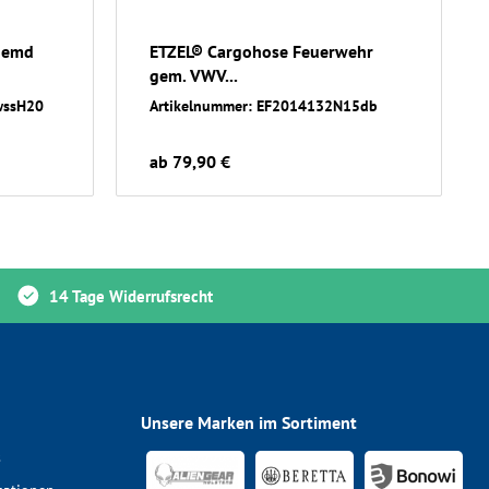
hemd
ETZEL® Cargohose Feuerwehr
gem. VWV...
wssH20
Artikelnummer: EF2014132N15db
ab 79,90 €
14 Tage Widerrufsrecht
Unsere Marken im Sortiment
s