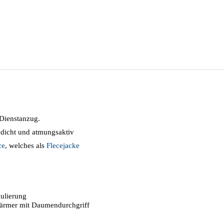
Dienstanzug.
ddicht und atmungsaktiv
ce
, welches als
Flecejacke
ulierung
swärmer mit Daumendurchgriff