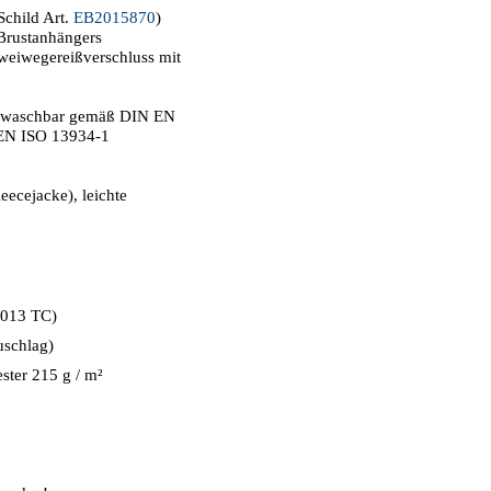
child Art.
EB2015870
)
 Brustanhängers
weiwegereißverschluss mit
nd waschbar gemäß DIN EN
EN ISO 13934-1
eecejacke), leichte
013 TC)
chlag)
r 215 g / m²