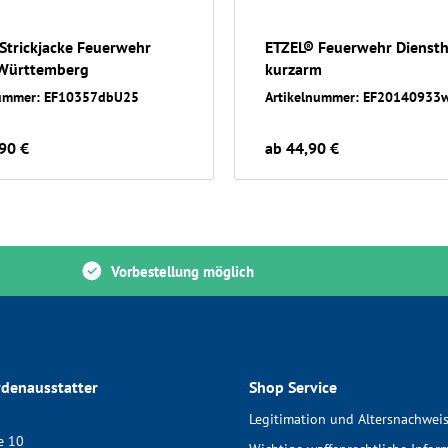
Strickjacke Feuerwehr
ETZEL® Feuerwehr Dienst
Württemberg
kurzarm
nummer: EF10357dbU25
Artikelnummer: EF20140933
90 €
ab 44,90 €
Vorbestellung möglich
denausstatter
Shop Service
Legitimation und Altersnachwei
e 10