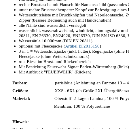
rechte Brusttasche mit Flausch für Namensschild (passendes S
unter rechte Brusttaschenpatte: Knopf zur Befestigung eines
Wetterschutzleiste mit Druckknöpfen und Napoleontasche, Z
Zipper (bessere Bedienung auch mit Handschuhen)
alle Nähte sind wasserdicht versiegelt
wasserdicht, wasserabweisend, winddicht, atmungsaktiv u
20811, EN 26330, EN24920, EN26330, DIN EN ISO 6330, 
Wassersäule 10.000mm (DIN EN 20811)
optional mit Fleecejacke (
Artikel EF2015150
)
3 in 1 = Wetterschutzjacke (inkl. Futter), Regenjacke (ohne Fl
Fleecejacke (ohne Wetterschutzanorak)
rote Biese im Brust- und Rückenbereich
Mit Bestickung Feuerwehr Signet Baden-Württemberg (links)
Mit Aufdruck "FEUERWEHR" (Rücken)
Farben:
parislblue (Anlehnung an Pantone 19 – 4
Größen:
XXS - 6XL (ab Größe 2XL Übergrößenzus
Material:
Oberstoff: 2-Lagen Laminat, 100 % Polyeste
Membran: 100 % Polyurethane
Hinweis: