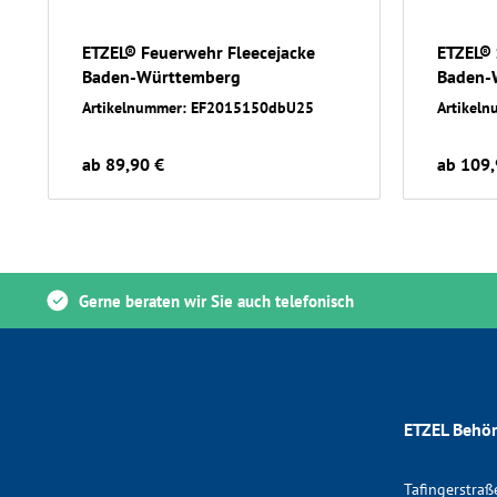
ETZEL® Feuerwehr Fleecejacke
ETZEL® 
Baden-Württemberg
Baden-
Artikelnummer: EF2015150dbU25
Artikel
ab 89,90 €
ab 109,
Gerne beraten wir Sie auch telefonisch
ETZEL Behör
Tafingerstraß