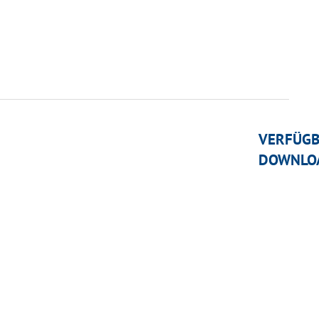
VERFÜG
DOWNLO