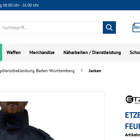
g 08:00 Uhr - 16:00 Uhr
Waffen
Merchandise
Näharbeiten / Dienstleistung
Schu
gdienstbekleidung Baden-Württemberg
Jacken
ETZ
FEU
Artikel