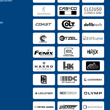
mationen
en