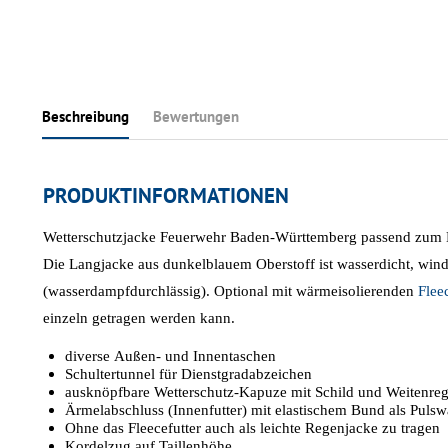
Beschreibung
Bewertungen
PRODUKTINFORMATIONEN
Wetterschutzjacke Feuerwehr Baden-Württemberg passend zum 
Die Langjacke aus dunkelblauem Oberstoff ist wasserdicht, win
(wasserdampfdurchlässig). Optional mit wärmeisolierenden
Flee
einzeln getragen werden kann.
diverse Außen- und Innentaschen
Schultertunnel für Dienstgradabzeichen
ausknöpfbare Wetterschutz-Kapuze mit Schild und Weitenreg
Ärmelabschluss (Innenfutter) mit elastischem Bund als Pul
Ohne das Fleecefutter auch als leichte Regenjacke zu tragen
Kordelzug auf Taillenhöhe