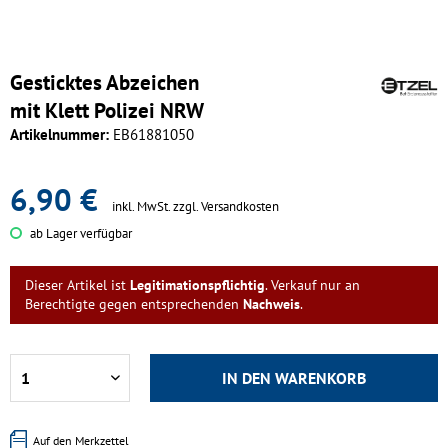
Gesticktes Abzeichen
mit Klett Polizei NRW
Artikelnummer:
EB61881050
6,90 €
inkl. MwSt.
zzgl. Versandkosten
ab Lager verfügbar
Dieser Artikel ist
Legitimationspflichtig
. Verkauf nur an
Berechtigte gegen entsprechenden
Nachweis
.
IN DEN
WARENKORB
Auf den Merkzettel