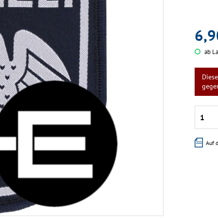
6,9
ab La
Diese
gege
Auf 