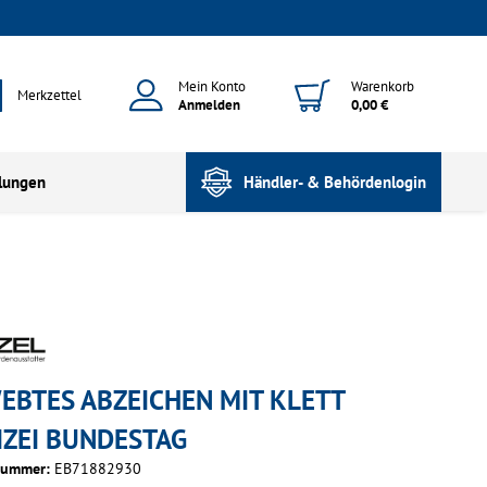
Mein Konto
Warenkorb
Merkzettel
Anmelden
0,00 €
lungen
Händler- & Behördenlogin
EBTES ABZEICHEN MIT KLETT
IZEI BUNDESTAG
nummer:
EB71882930