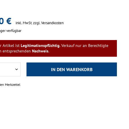
0 €
inkl. MwSt.
zzgl. Versandkosten
ger verfügbar
r Artikel ist
Legitimationspflichtig
. Verkauf nur an Berechtigte
n entsprechenden
Nachweis
.
IN DEN
WARENKORB
den Merkzettel