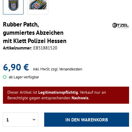
Rubber Patch,
gummiertes Abzeichen
mit Klett Polizei Hessen
Artikelnummer:
EB51881520
6,90 €
inkl. MwSt.
zzgl. Versandkosten
ab Lager verfügbar
Dieser Artikel ist
Legitimationspflichtig
. Verkauf nur an
Berechtigte gegen entsprechenden
Nachweis
.
IN DEN
WARENKORB