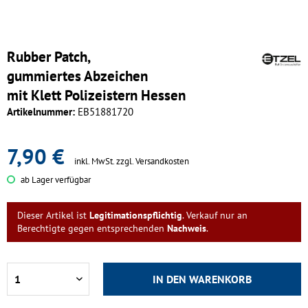
Rubber Patch,
gummiertes Abzeichen
mit Klett Polizeistern Hessen
Artikelnummer:
EB51881720
7,90 €
inkl. MwSt.
zzgl. Versandkosten
ab Lager verfügbar
Dieser Artikel ist
Legitimationspflichtig
. Verkauf nur an
Berechtigte gegen entsprechenden
Nachweis
.
IN DEN
WARENKORB