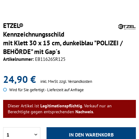
ETZEL®
Kennzeichnungsschild
mit Klett 30 x 15 cm, dunkelblau "POLIZEI /
BEHÖRDE" mit Gap´s
Artikelnummer:
EB11626SR125
24,90 €
inkl. MwSt.
zzgl. Versandkosten
Wird für Sie gefertigt - Lieferzeit auf Anfrage
Dieser Artikel ist
Legitimationspflichtig
. Verkauf nur an
Berechtigte gegen entsprechenden
Nachweis
.
IN DEN
WARENKORB