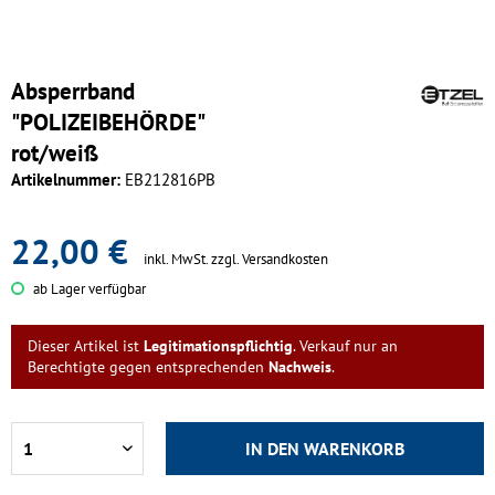
Absperrband
"POLIZEIBEHÖRDE"
rot/weiß
Artikelnummer:
EB212816PB
22,00 €
inkl. MwSt.
zzgl. Versandkosten
ab Lager verfügbar
Dieser Artikel ist
Legitimationspflichtig
. Verkauf nur an
Berechtigte gegen entsprechenden
Nachweis
.
IN DEN
WARENKORB