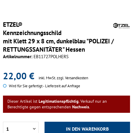
ETZEL®
Kennzeichnungsschild
mit Klett 29 x 8 cm, dunkelblau "POLIZEI /
RETTUNGSSANITÄTER" Hessen
Artikelnummer:
EB11727POLHERS
22,00 €
inkl. MwSt.
zzgl. Versandkosten
Wird für Sie gefertigt - Lieferzeit auf Anfrage
Dieser Artikel ist
Legitimationspflichtig
. Verkauf nur an
Berechtigte gegen entsprechenden
Nachweis
.
IN DEN
WARENKORB