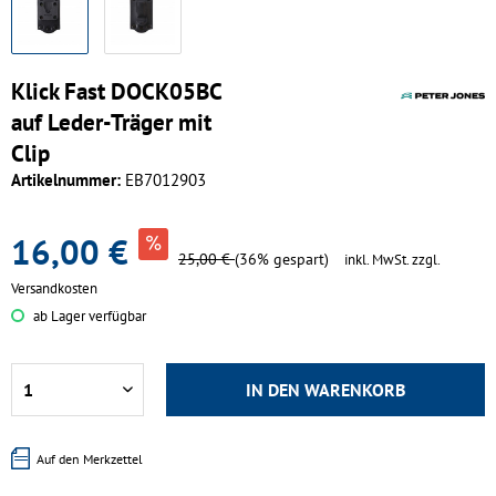
Klick Fast DOCK05BC
auf Leder-Träger mit
Clip
Artikelnummer:
EB7012903
16,00 €
25,00 €
(36% gespart)
inkl. MwSt.
zzgl.
Versandkosten
ab Lager verfügbar
IN DEN
WARENKORB
Auf den Merkzettel