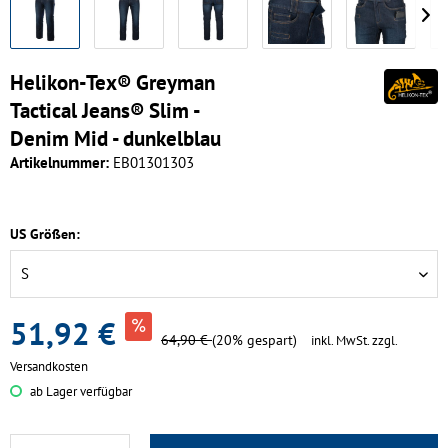
Helikon-Tex® Greyman
Tactical Jeans® Slim -
Denim Mid - dunkelblau
Artikelnummer:
EB01301303
US Größen:
51,92 €
64,90 €
(20% gespart)
inkl. MwSt.
zzgl.
Versandkosten
ab Lager verfügbar