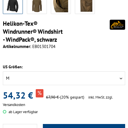
Helikon-Tex®
Windrunner® Windshirt
- WindPack®, schwarz
Artikelnummer:
EB01301704
US Größen:
54,32 €
67,90 €
(20% gespart)
inkl. MwSt.
zzgl.
Versandkosten
ab Lager verfügbar