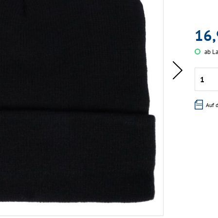
16,
ab La
Auf 