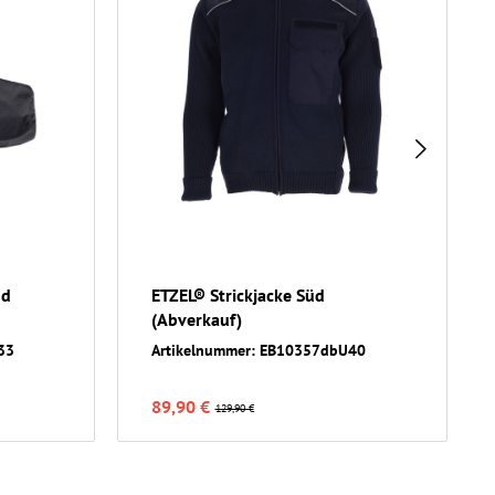
nd
ETZEL® Strickjacke Süd
(Abverkauf)
33
Artikelnummer: EB10357dbU40
89,90 €
129,90 €