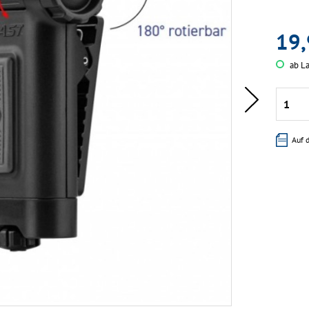
19,
ab La
Auf 