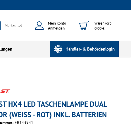
Mein Konto
Warenkorb
Merkzettel
Anmelden
0,00 €
lungen
Händler- & Behördenlogin
ST HX4 LED TASCHENLAMPE DUAL
R (WEISS - ROT) INKL. BATTERIEN
nummer:
EB143941