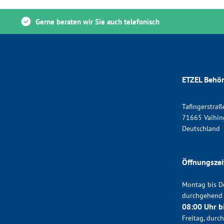
Gerne beraten wir Sie auch telefonisch
ETZEL Behör
Tafingerstraß
71665 Vaihin
Deutschland
Öffnungszei
Montag bis D
durchgehend
08:00 Uhr b
Freitag, dur