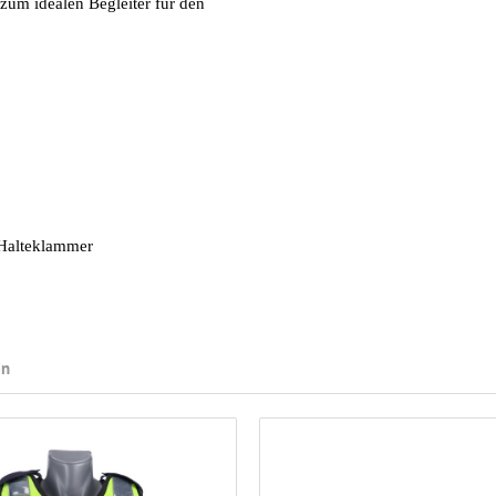
um idealen Begleiter für den
 Halteklammer
en