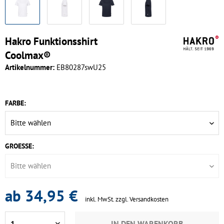
Hakro Funktionsshirt
Coolmax®
Artikelnummer:
EB80287swU25
FARBE:
GROESSE:
ab 34,95 €
inkl. MwSt.
zzgl. Versandkosten
IN DEN
WARENKORB