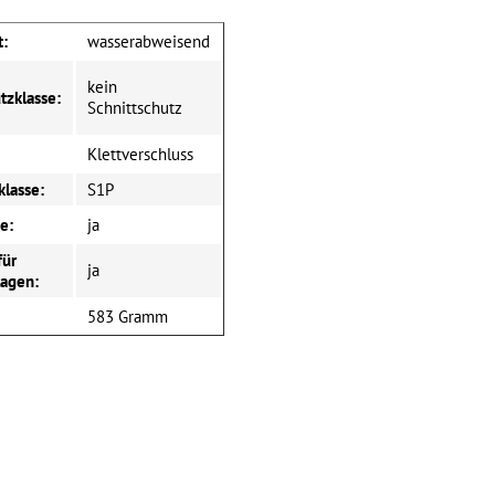
t:
wasserabweisend
kein
tzklasse:
Schnittschutz
Klettverschluss
klasse:
S1P
e:
ja
für
ja
lagen:
583 Gramm