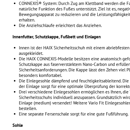
CONNEXIS® System: Durch Zug am Klettband werden die Fas
natürliche Funktion des Fußes unterstützt. Ziel ist es, nega
Bewegungsapparat zu reduzieren und die Leistungsfähigkei
erhalten.
Die Anziehschlaufe erleichtert das Anziehen.
Innenfutter, Schutzkappe, Fußbett und Einlagen
Innen ist der HAIX Sicherheitsschuh mit einem abriebfeste
ausgekleidet.
Die HAIX CONNEXIS-Modelle besitzen eine anatomisch gefor
Schutzkappe aus faserverstärktem Nano-Carbon und erfülle
Sicherheitsanforderungen. Die Kappe lässt den Zehen viel P
besonders komfortabel.
Die Einlegesohle dämpfend und feuchtigkeitsableitend. Die „
der Einlage sorgt für eine optimale Überprüfung der korrek
Drei verschiedene Einlegesohlen ermöglichen es Ihnen, die 
Sicherheitsschuhs individuell anzupassen. Grundsätzlich wird
Einlage (medium) versendet! Weitere Vario Fit Einlegesohle
bestellen.
Eine separate Fersenschale sorgt für eine gute Fußführung.
Sohle