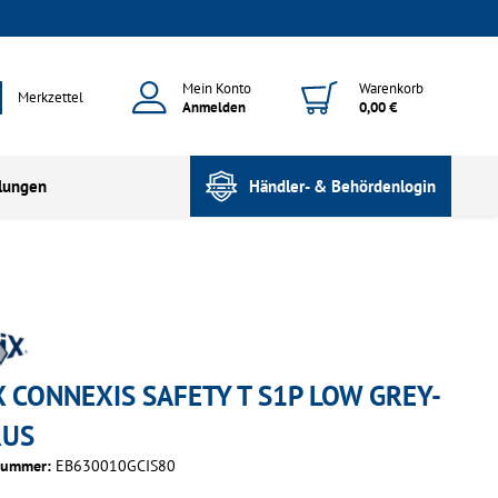
Mein Konto
Warenkorb
Merkzettel
Anmelden
0,00 €
lungen
Händler- & Behördenlogin
X CONNEXIS SAFETY T S1P LOW GREY-
RUS
nummer:
EB630010GCIS80