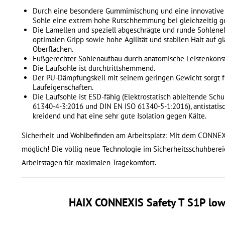
Durch eine besondere Gummimischung und eine innovative Pr
Sohle eine extrem hohe Rutschhemmung bei gleichzeitig g
Die Lamellen und speziell abgeschrägte und runde Sohlene
optimalen Gripp sowie hohe Agilität und stabilen Halt auf g
Oberflächen.
Fußgerechter Sohlenaufbau durch anatomische Leistenkonst
Die Laufsohle ist durchtrittshemmend.
Der PU-Dämpfungskeil mit seinem geringen Gewicht sorgt f
Laufeigenschaften.
Die Laufsohle ist ESD-fähig (Elektrostatisch ableitende Sc
61340-4-3:2016 und DIN EN ISO 61340-5-1:2016), antistatisch
kreidend und hat eine sehr gute Isolation gegen Kälte.
Sicherheit und Wohlbefinden am Arbeitsplatz: Mit dem CONNEX
möglich! Die völlig neue Technologie im Sicherheitsschuhberei
Arbeitstagen für maximalen Tragekomfort.
HAIX CONNEXIS Safety T S1P low 