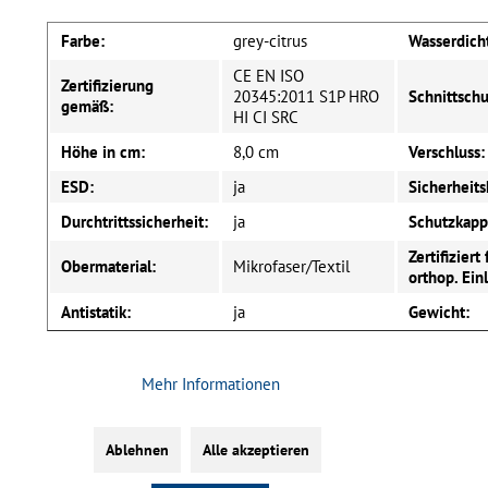
Farbe:
grey-citrus
Wasserdich
CE EN ISO
Zertifizierung
20345:2011 S1P HRO
Schnittschu
gemäß:
HI CI SRC
Höhe in cm:
8,0 cm
Verschluss:
ESD:
ja
Sicherheits
Durchtrittssicherheit:
ja
Schutzkapp
Zertifiziert 
Obermaterial:
Mikrofaser/Textil
orthop. Ein
Antistatik:
ja
Gewicht: