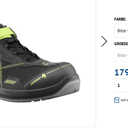
FARBE:
GROESS
179
Auf 