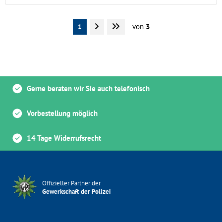
von
3
1
Gerne beraten wir Sie auch telefonisch
Vorbestellung möglich
14 Tage Widerrufsrecht
Offizieller Partner der
Gewerkschaft der Polizei